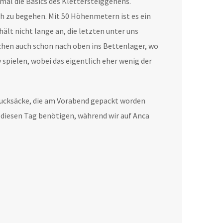
mal die Basics des Klettersteiggehens.
h zu begehen. Mit 50 Höhenmetern ist es ein
ält nicht lange an, die letzten unter uns
ichen auch schon nach oben ins Bettenlager, wo
 spielen, wobei das eigentlich eher wenig der
Rucksäcke, die am Vorabend gepackt worden
r diesen Tag benötigen, während wir auf Anca