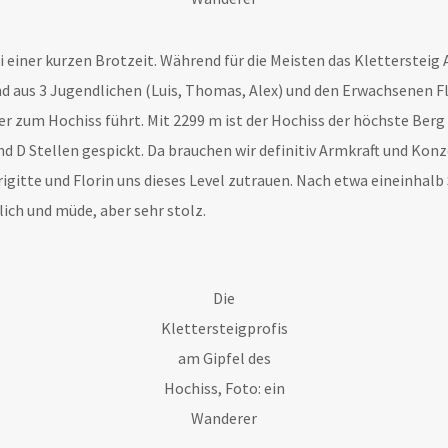
einer kurzen Brotzeit. Während für die Meisten das Klettersteig 
d aus 3 Jugendlichen (Luis, Thomas, Alex) und den Erwachsenen Flo
r zum Hochiss führt. Mit 2299 m ist der Hochiss der höchste Berg 
d D Stellen gespickt. Da brauchen wir definitiv Armkraft und Konzen
rigitte und Florin uns dieses Level zutrauen. Nach etwa eineinha
klich und müde, aber sehr stolz.
Die
Klettersteigprofis
am Gipfel des
Hochiss, Foto: ein
Wanderer