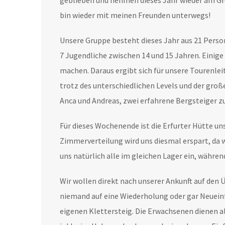
geblieben und nehmen dieses Jahr wieder am Grun
bin wieder mit meinen Freunden unterwegs!
Unsere Gruppe besteht dieses Jahr aus 21 Person
7 Jugendliche zwischen 14 und 15 Jahren. Einig
machen. Daraus ergibt sich für unsere Tourenlei
trotz des unterschiedlichen Levels und der groß
Anca und Andreas, zwei erfahrene Bergsteiger z
Für dieses Wochenende ist die Erfurter Hütte un
Zimmerverteilung wird uns diesmal erspart, da w
uns natürlich alle im gleichen Lager ein, währe
Wir wollen direkt nach unserer Ankunft auf den 
niemand auf eine Wiederholung oder gar Neueinf
eigenen Klettersteig. Die Erwachsenen dienen al