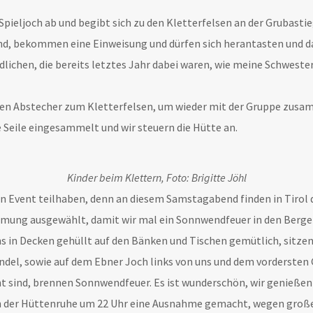
pieljoch ab und begibt sich zu den Kletterfelsen an der Grubasti
ind, bekommen eine Einweisung und dürfen sich herantasten und d
dlichen, die bereits letztes Jahr dabei waren, wie meine Schweste
n Abstecher zum Kletterfelsen, um wieder mit der Gruppe zusamm
ie Seile eingesammelt und wir steuern die Hütte an.
Kinder beim Klettern, Foto: Brigitte Jöhl
 Event teilhaben, denn an diesem Samstagabend finden in Tirol d
hmung ausgewählt, damit wir mal ein Sonnwendfeuer in den Berg
ns in Decken gehüllt auf den Bänken und Tischen gemütlich, sitze
del, sowie auf dem Ebner Joch links von uns und dem vordersten G
t sind, brennen Sonnwendfeuer. Es ist wunderschön, wir genießen f
 der Hüttenruhe um 22 Uhr eine Ausnahme gemacht, wegen großer