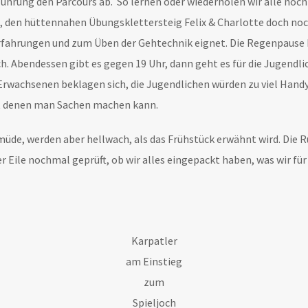
ührung den Parcours ab. So lernen oder wiederholen wir alle noch
, den hüttennahen Übungsklettersteig Felix & Charlotte doch noc
 Erfahrungen und zum Üben der Gehtechnik eignet. Die Regenpause h
. Abendessen gibt es gegen 19 Uhr, dann geht es für die Jugendl
 Erwachsenen beklagen sich, die Jugendlichen würden zu viel Handy
it denen man Sachen machen kann.
üde, werden aber hellwach, als das Frühstück erwähnt wird. Die 
er Eile nochmal geprüft, ob wir alles eingepackt haben, was wir fü
Karpatler
am Einstieg
zum
Spieljoch