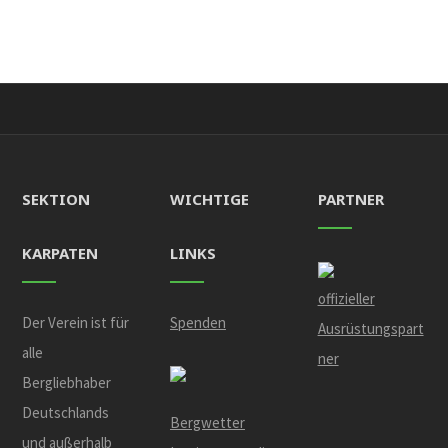
SEKTION
WICHTIGE
PARTNER
KARPATEN
LINKS
offizieller
Der Verein ist für
Spenden
Ausrüstungspart
alle
ner
Bergliebhaber
Deutschlands
Bergwetter
und außerhalb