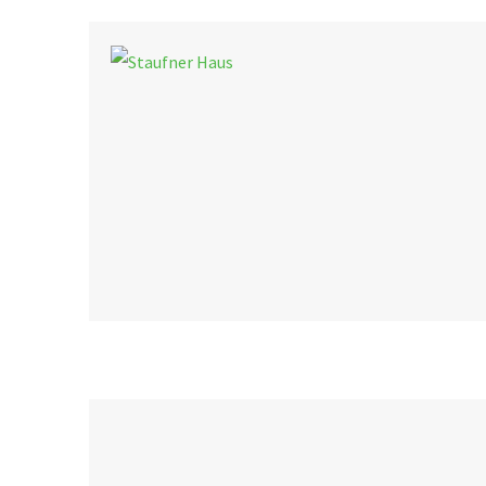
s
n
t
s
a
t
l
a
t
u
l
n
t
g
u
e
n
n
S
g