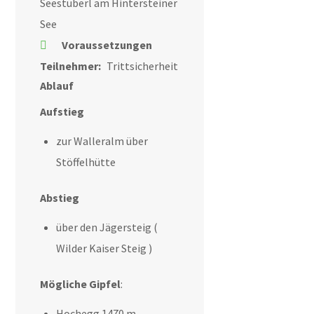
Seestüberl am Hintersteiner
See
Voraussetzungen
Teilnehmer:
Trittsicherheit
Ablauf
Aufstieg
zur Walleralm über
Stöffelhütte
Abstieg
über den Jägersteig (
Wilder Kaiser Steig )
Mögliche Gipfel
:
Hochegg 1470 m