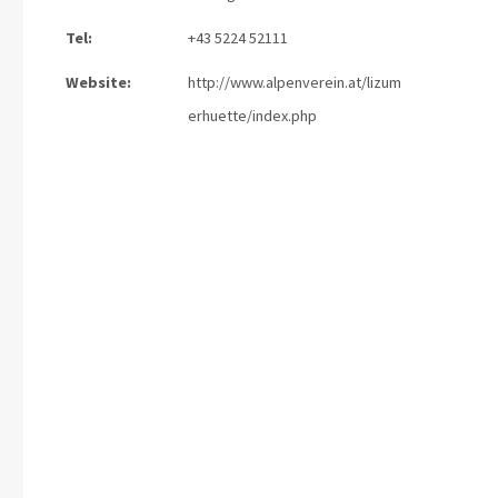
Tel:
+43 5224 52111
Website:
http://www.alpenverein.at/lizum
erhuette/index.php