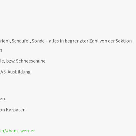
ien), Schaufel, Sonde – alles in begrenzter Zahl von der Sektion
n
lle, bzw. Schneeschuhe
 LVS-Ausbildung
en.
ion Karpaten.
ter/#hans-werner