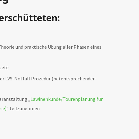
erschütteten:
Theorie und praktische Übung aller Phasen eines
tete
der LVS-Notfall Prozedur (bei entsprechenden
eranstaltung „
Lawinenkunde/Tourenplanung für
ie)
“ teilzunehmen