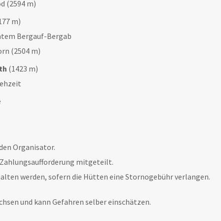
od (2594 m)
177 m)
chtem Bergauf-Bergab
orn (2504 m)
th
(1423 m)
Gehzeit
e
den Organisator.
Zahlungsaufforderung mitgeteilt.
alten werden, sofern die Hütten eine Stornogebühr verlangen.
chsen und kann Gefahren selber einschätzen.