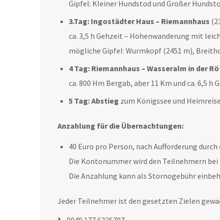
Gipfel: Kleiner Hundstod und Großer Hundst
3.Tag:
Ingostädter Haus – Riemannhaus
(2
ca. 3,5 h Gehzeit – Höhenwanderung mit lei
mögliche Gipfel: Wurmkopf (2451 m), Breith
4 Tag:
Riemannhaus – Wasseralm in der Rö
ca. 800 Hm Bergab, aber 11 Km und ca. 6,5 h 
5 Tag:
Abstieg
zum Königssee und Heimreis
Anzahlung für die Übernachtungen:
40 Euro pro Person, nach Aufforderung durch 
Die Kontonummer wird den Teilnehmern bei 
Die Anzahlung kann als Stornogebühr einbeh
Jeder Teilnehmer ist den gesetzten Zielen gewa