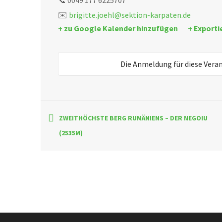
📞 0049 177 6225707
✉️
brigitte.joehl@sektion-karpaten.de
+ zu Google Kalender hinzufügen
+ Exporti
Die Anmeldung für diese Vera
ZWEITHÖCHSTE BERG RUMÄNIENS – DER NEGOIU
(2535M)