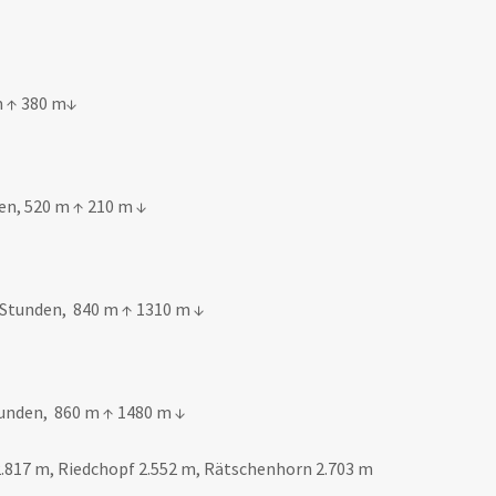
m ↑ 380 m↓
en, 520 m ↑ 210 m ↓
 Stunden, 840 m ↑ 1310 m ↓
tunden, 860 m ↑ 1480 m ↓
2.817 m, Riedchopf 2.552 m, Rätschenhorn 2.703 m