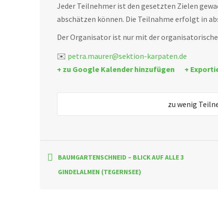
Jeder Teilnehmer ist den gesetzten Zielen gewa
abschätzen können. Die Teilnahme erfolgt in a
Der Organisator ist nur mit der organisatorische
✉️
petra.maurer@sektion-karpaten.de
+ zu Google Kalender hinzufügen
+ Exporti
zu wenig Teiln
BAUMGARTENSCHNEID – BLICK AUF ALLE 3
GINDELALMEN (TEGERNSEE)