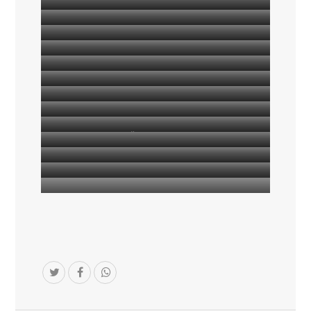
Kurze Pause
Blick auf die Jagdhutte
Gleiwitzer Hütte im Herbst mit Blaubeeren
Sonnenaufgang
Gottfried am Klettersteig
Auf den Hohen Tenn
3000-er
3000-er
Über den Grat
Gipfelfoto
Antjes letztes Abendessen auf der Gleiwitzer Hütte
Verabschiedung von Antje
Verabschiedung