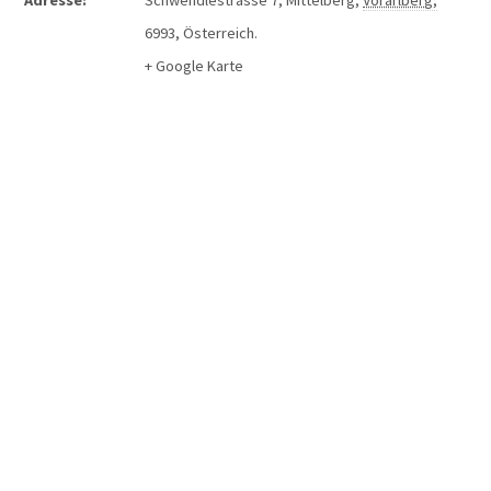
Adresse:
Schwendlestrasse 7
,
Mittelberg
,
Vorarlberg
,
6993
,
Österreich
.
+ Google Karte