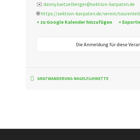
✉️
danny.luetzelberger@sektion-karpaten.de
🌐
https://sektion-karpaten.de/verein/tourenlei
+ zu Google Kalender hinzufügen
+ Exporti
Die Anmeldung für diese Vera
GRATWANDERUNG NAGELFLUHKETTE