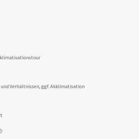
kklimatisationstour
 und Verhältnissen, ggf. Akklimatisation
rt
🙂