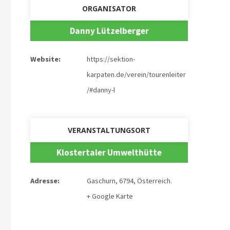
ORGANISATOR
Danny Lützelberger
Website:
https://sektion-
karpaten.de/verein/tourenleiter
/#danny-l
VERANSTALTUNGSORT
Klostertaler Umwelthütte
Adresse:
Gaschurn
,
6794
,
Österreich
.
+ Google Karte