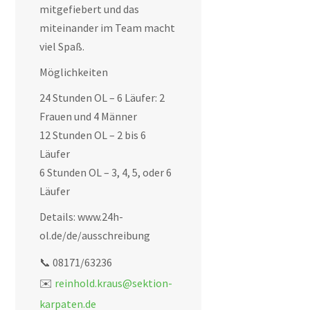
mitgefiebert und das
miteinander im Team macht
viel Spaß.
Möglichkeiten
24 Stunden OL – 6 Läufer: 2
Frauen und 4 Männer
12 Stunden OL – 2 bis 6
Läufer
6 Stunden OL – 3, 4, 5, oder 6
Läufer
Details: www.24h-
ol.de/de/ausschreibung
📞 08171/63236
✉️
reinhold.kraus@sektion-
karpaten.de