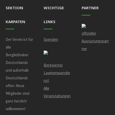
SEKTION
WICHTIGE
PARTNER
KARPATEN
LINKS
offizieller
Der Verein ist für
Spenden
Ausrüstungspart
alle
ner
Bergliebhaber
Deutschlands
Bergwetter
und außerhalb
Lawinenwarndie
Deutschlands
nst
offen. Neue
Alle
Mitglieder sind
Veranstaltungen
ganz herzlich
willkommen!